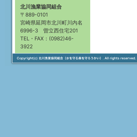
北川漁業協同組合
〒889-0101
宮崎県延岡市北川町川内名
6996-3 曽立西住宅201
TEL・FAX：(0982)46-
3922