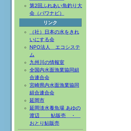
第2回ふれあい魚釣り大
会（パワナビ）
リンク
（社）日本の水をきれ
いにする会
NPO法人 エコシステ
ム
九州川の情報室
全国内水面漁業協同組
合連合会
宮崎県内水面漁業協同
組合連合会
延岡市
延岡淡水養魚場 あゆの
渡辺 鮎販売 ・
おとり鮎販売