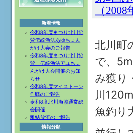
（2008
新着情報
令和8年度まつり北川協
賛伝統漁法あゆちょん
北川町
がけ大会のご報告
令和8年度まつり北川協
で、5
賛 伝統漁法アユちょ
んがけ大会開催のお知
み獲り
らせ
令和8年度マイストーン
川12
作戦のご報告
令和8度北川漁協通常総
魚釣り
会開催
稚鮎放流のご報告
情報分類
並行し