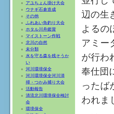
アユちょん掛け大会
ウナギ石倉造成
辺の生
その他
ふれあい魚釣り大会
よるの
ホタル川舟鑑賞
マイストーン作戦
アミー
北川の自然
未分類
が行わ
水を守る森を残そうか
い
奉仕団
河川環境保全
河川環境保全河川清
掃・つかみ捕り大会
ったば
活動報告
清流北川環境保全検討
われま
会
環境保全