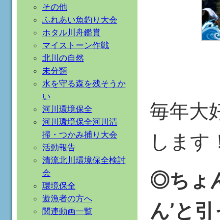
その他
ふれあい魚釣り大会
ホタル川舟鑑賞
マイストーン作戦
北川の自然
未分類
水を守る森を残そうか
い
毎年大
河川環境保全
河川環境保全河川清
します
掃・つかみ捕り大会
活動報告
清流北川環境保全検討
◎ちょ
会
環境保全
遊漁者の方へ
ん’と
関連動画一覧