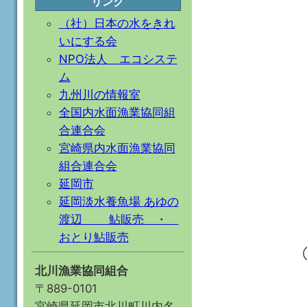
リンク
（社）日本の水をきれ
いにする会
NPO法人 エコシステ
ム
九州川の情報室
全国内水面漁業協同組
合連合会
宮崎県内水面漁業協同
組合連合会
延岡市
延岡淡水養魚場 あゆの
渡辺 鮎販売 ・
おとり鮎販売
北川漁業協同組合
〒889-0101
宮崎県延岡市北川町川内名