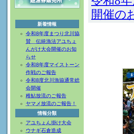
令和8
開催の
新着情報
令和8年度まつり北川協
賛 伝統漁法アユちょ
んがけ大会開催のお知
らせ
令和8年度マイストーン
作戦のご報告
令和8度北川漁協通常総
会開催
稚鮎放流のご報告
ヤマメ放流のご報告！
情報分類
アユちょん掛け大会
ウナギ石倉造成