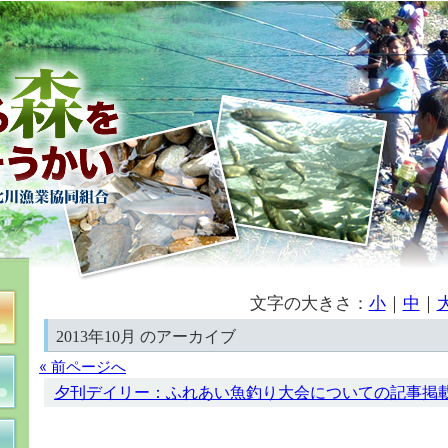
文字の大きさ：
小
｜
中
｜
2013年10月 のアーカイブ
« 前ページへ
夕刊デイリー：ふれあい魚釣り大会についての記事掲