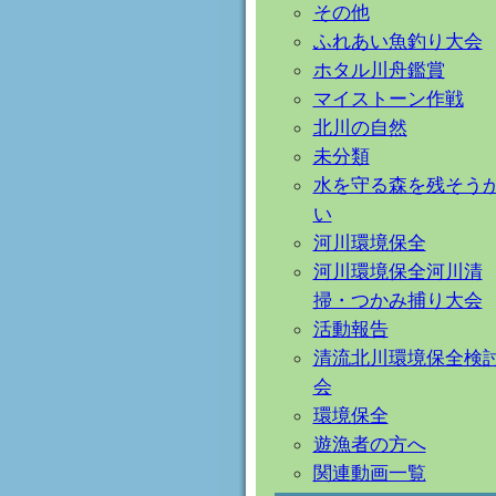
その他
ふれあい魚釣り大会
ホタル川舟鑑賞
マイストーン作戦
北川の自然
未分類
水を守る森を残そう
い
河川環境保全
河川環境保全河川清
掃・つかみ捕り大会
活動報告
清流北川環境保全検
会
環境保全
遊漁者の方へ
関連動画一覧