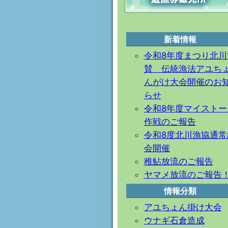
新着情報
令和8年度まつり北川
賛 伝統漁法アユち
んがけ大会開催のお
らせ
令和8年度マイストー
作戦のご報告
令和8度北川漁協通常
会開催
稚鮎放流のご報告
ヤマメ放流のご報告
情報分類
アユちょん掛け大会
ウナギ石倉造成