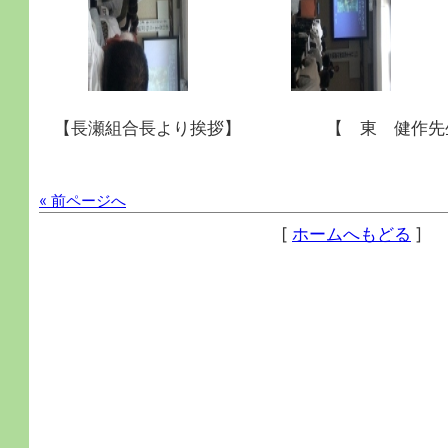
【長瀬組合長より挨拶】 【 東 健作先
« 前ページへ
[
ホームへもどる
]