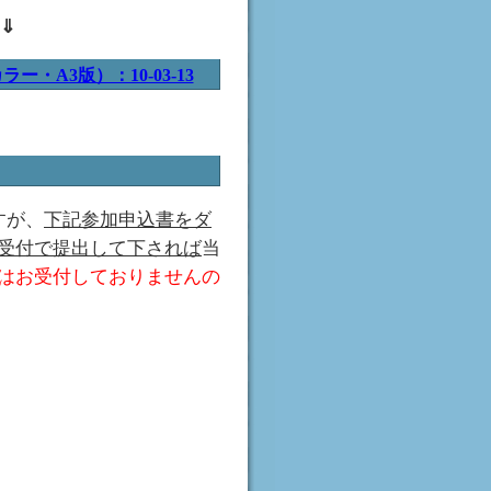
⇓
・A3版）：10-03-13
すが、
下記参加申込書をダ
受付で提出して下されば
当
はお受付しておりませんの