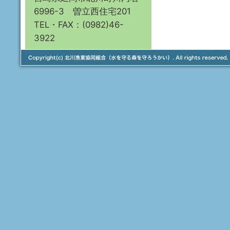
6996-3 曽立西住宅201
TEL・FAX：(0982)46-
3922