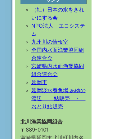
（社）日本の水をきれ
いにする会
NPO法人 エコシステ
ム
九州川の情報室
全国内水面漁業協同組
合連合会
宮崎県内水面漁業協同
組合連合会
延岡市
延岡淡水養魚場 あゆの
渡辺 鮎販売 ・
おとり鮎販売
北川漁業協同組合
〒889-0101
宮崎県延岡市北川町川内名