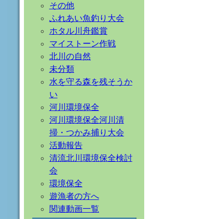
その他
ふれあい魚釣り大会
ホタル川舟鑑賞
マイストーン作戦
北川の自然
未分類
水を守る森を残そうか
い
河川環境保全
河川環境保全河川清
掃・つかみ捕り大会
活動報告
清流北川環境保全検討
会
環境保全
遊漁者の方へ
関連動画一覧