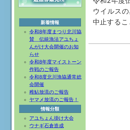
令和2年度
ウイルスの
中止するこ
新着情報
令和8年度まつり北川協
賛 伝統漁法アユちょ
んがけ大会開催のお知
らせ
令和8年度マイストーン
作戦のご報告
令和8度北川漁協通常総
会開催
稚鮎放流のご報告
ヤマメ放流のご報告！
情報分類
アユちょん掛け大会
ウナギ石倉造成