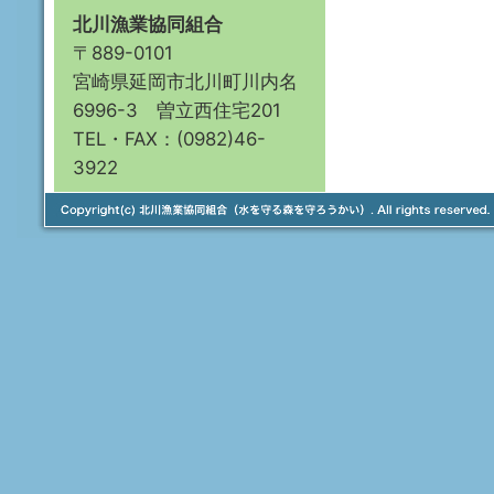
北川漁業協同組合
〒889-0101
宮崎県延岡市北川町川内名
6996-3 曽立西住宅201
TEL・FAX：(0982)46-
3922