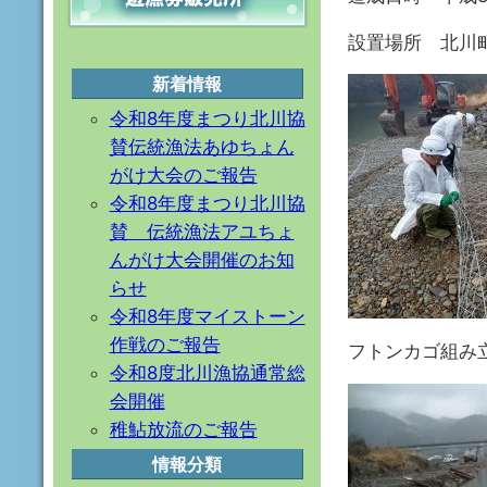
設置場所 北川
新着情報
令和8年度まつり北川協
賛伝統漁法あゆちょん
がけ大会のご報告
令和8年度まつり北川協
賛 伝統漁法アユちょ
んがけ大会開催のお知
らせ
令和8年度マイストーン
作戦のご報告
フトンカゴ組み
令和8度北川漁協通常総
会開催
稚鮎放流のご報告
情報分類