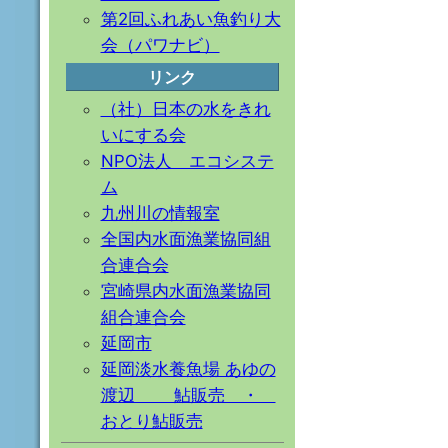
第2回ふれあい魚釣り大
会（パワナビ）
リンク
（社）日本の水をきれ
いにする会
NPO法人 エコシステ
ム
九州川の情報室
全国内水面漁業協同組
合連合会
宮崎県内水面漁業協同
組合連合会
延岡市
延岡淡水養魚場 あゆの
渡辺 鮎販売 ・
おとり鮎販売