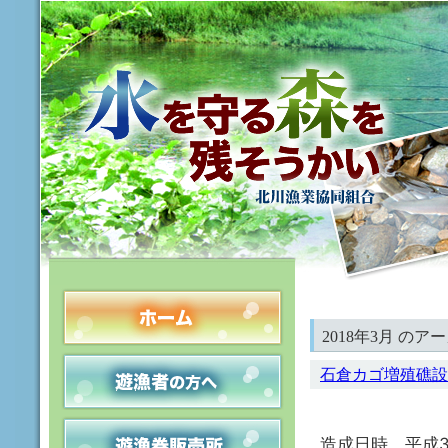
2018年3月 のア
石倉カゴ増殖礁設
造成日時 平成3