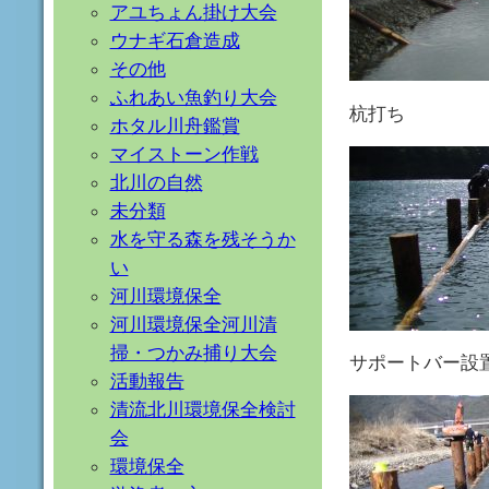
アユちょん掛け大会
ウナギ石倉造成
その他
ふれあい魚釣り大会
杭打ち
ホタル川舟鑑賞
マイストーン作戦
北川の自然
未分類
水を守る森を残そうか
い
河川環境保全
河川環境保全河川清
掃・つかみ捕り大会
サポートバー設
活動報告
清流北川環境保全検討
会
環境保全