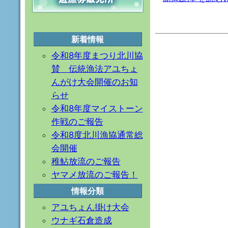
新着情報
令和8年度まつり北川協
賛 伝統漁法アユちょ
んがけ大会開催のお知
らせ
令和8年度マイストーン
作戦のご報告
令和8度北川漁協通常総
会開催
稚鮎放流のご報告
ヤマメ放流のご報告！
情報分類
アユちょん掛け大会
ウナギ石倉造成