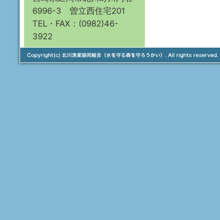
6996-3 曽立西住宅201
TEL・FAX：(0982)46-
3922