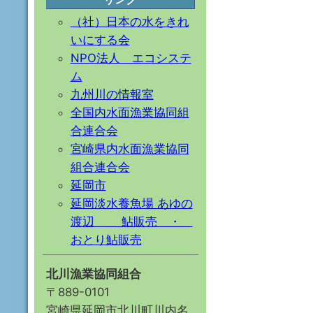
（社）日本の水をきれ
いにする会
NPO法人 エコシステ
ム
九州川の情報室
全国内水面漁業協同組
合連合会
宮崎県内水面漁業協同
組合連合会
延岡市
延岡淡水養魚場 あゆの
渡辺 鮎販売 ・
おとり鮎販売
北川漁業協同組合
〒889-0101
宮崎県延岡市北川町川内名