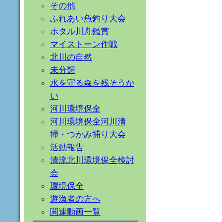
その他
ふれあい魚釣り大会
ホタル川舟鑑賞
マイストーン作戦
北川の自然
未分類
水を守る森を残そうか
い
河川環境保全
河川環境保全河川清
掃・つかみ捕り大会
活動報告
清流北川環境保全検討
会
環境保全
遊漁者の方へ
関連動画一覧