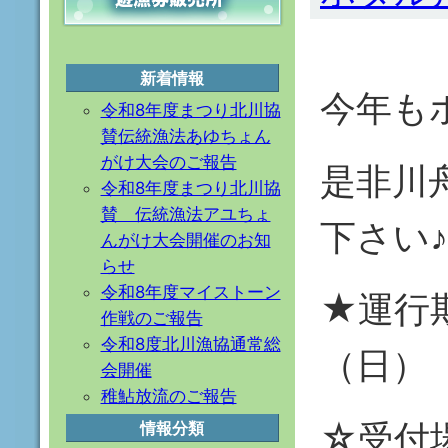
新着情報
今年も
令和8年度まつり北川協
賛伝統漁法あゆちょん
がけ大会のご報告
是非川
令和8年度まつり北川協
賛 伝統漁法アユちょ
下さい♪
んがけ大会開催のお知
らせ
令和8年度マイストーン
★運行期
作戦のご報告
令和8度北川漁協通常総
（日）
会開催
稚鮎放流のご報告
☆受付
情報分類