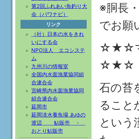
※胴長
第2回ふれあい魚釣り大
会（パワナビ）
でお願
リンク
（社）日本の水をきれ
いにする会
☆★☆
NPO法人 エコシステ
ム
☆★☆
九州川の情報室
全国内水面漁業協同組
合連合会
石の苔
宮崎県内水面漁業協同
組合連合会
ること
延岡市
延岡淡水養魚場 あゆの
という
渡辺 鮎販売 ・
おとり鮎販売