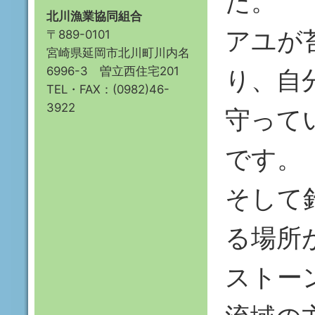
た。
北川漁業協同組合
アユが
〒889-0101
宮崎県延岡市北川町川内名
6996-3 曽立西住宅201
り、自
TEL・FAX：(0982)46-
3922
守って
です。
そして
る場所
ストー