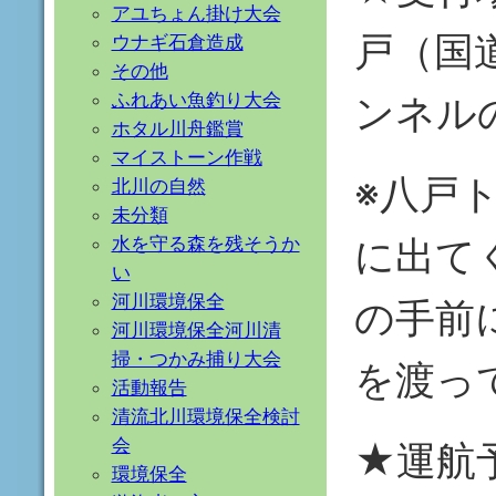
アユちょん掛け大会
戸（国
ウナギ石倉造成
その他
ふれあい魚釣り大会
ンネル
ホタル川舟鑑賞
マイストーン作戦
※八戸
北川の自然
未分類
に出て
水を守る森を残そうか
い
河川環境保全
の手前
河川環境保全河川清
掃・つかみ捕り大会
を渡っ
活動報告
清流北川環境保全検討
会
★運航
環境保全