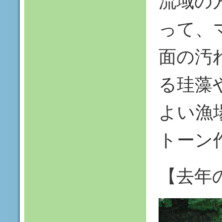
流域の
って、
面の汚
る珪藻
よい漁
トーン
【去年