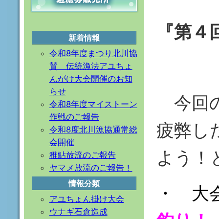
『第４
新着情報
令和8年度まつり北川協
賛 伝統漁法アユちょ
んがけ大会開催のお知
らせ
今回の
令和8年度マイストーン
作戦のご報告
疲弊し
令和8度北川漁協通常総
会開催
よう！
稚鮎放流のご報告
ヤマメ放流のご報告！
情報分類
・ 大
アユちょん掛け大会
ウナギ石倉造成