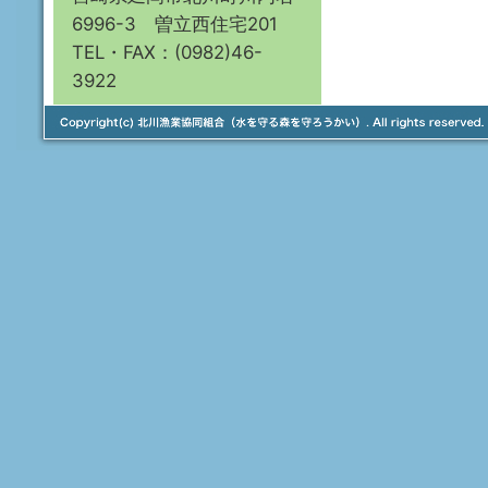
6996-3 曽立西住宅201
TEL・FAX：(0982)46-
3922