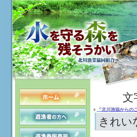
文
«
『北川漁協からの
きれい