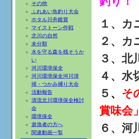
釣り！
その他
ふれあい魚釣り大会
ホタル川舟鑑賞
１、カ
マイストーン作戦
北川の自然
２、カ
未分類
水を守る森を残そうか
３、北
い
河川環境保全
４、水
河川環境保全河川清
掃・つかみ捕り大会
５
、
そ
活動報告
清流北川環境保全検討
賞味会
会
環境保全
６、河
遊漁者の方へ
関連動画一覧