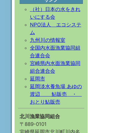
（社）日本の水をきれ
いにする会
NPO法人 エコシステ
ム
九州川の情報室
全国内水面漁業協同組
合連合会
宮崎県内水面漁業協同
組合連合会
延岡市
延岡淡水養魚場 あゆの
渡辺 鮎販売 ・
おとり鮎販売
北川漁業協同組合
〒889-0101
宮崎県延岡市北川町川内名