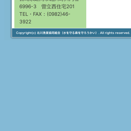
6996-3 曽立西住宅201
TEL・FAX：(0982)46-
3922