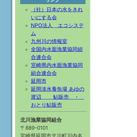
（社）日本の水をきれ
いにする会
NPO法人 エコシステ
ム
九州川の情報室
全国内水面漁業協同組
合連合会
宮崎県内水面漁業協同
組合連合会
延岡市
延岡淡水養魚場 あゆの
渡辺 鮎販売 ・
おとり鮎販売
北川漁業協同組合
〒889-0101
宮崎県延岡市北川町川内名