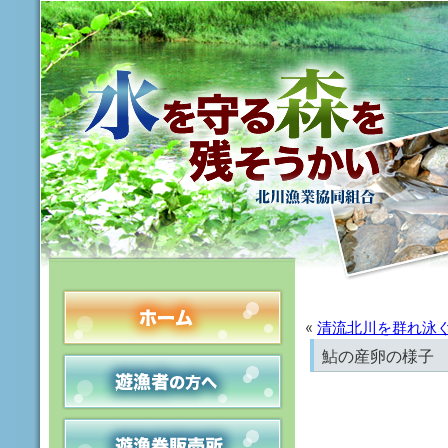
«
清流北川を群れ泳
鮎の産卵の様子