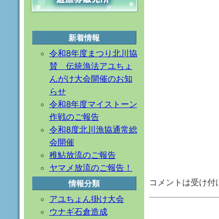
新着情報
令和8年度まつり北川協
賛 伝統漁法アユちょ
んがけ大会開催のお知
らせ
令和8年度マイストーン
作戦のご報告
令和8度北川漁協通常総
会開催
稚鮎放流のご報告
ヤマメ放流のご報告！
コメントは受け付
情報分類
アユちょん掛け大会
ウナギ石倉造成