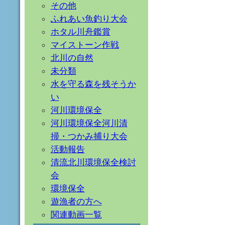
その他
ふれあい魚釣り大会
ホタル川舟鑑賞
マイストーン作戦
北川の自然
未分類
水を守る森を残そうか
い
河川環境保全
河川環境保全河川清
掃・つかみ捕り大会
活動報告
清流北川環境保全検討
会
環境保全
遊漁者の方へ
関連動画一覧