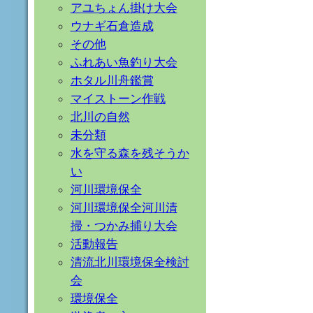
アユちょん掛け大会
ウナギ石倉造成
その他
ふれあい魚釣り大会
ホタル川舟鑑賞
マイストーン作戦
北川の自然
未分類
水を守る森を残そうか
い
河川環境保全
河川環境保全河川清
掃・つかみ捕り大会
活動報告
清流北川環境保全検討
会
環境保全