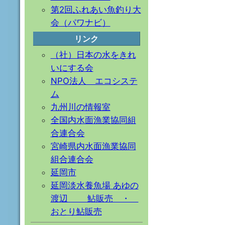
第2回ふれあい魚釣り大
会（パワナビ）
リンク
（社）日本の水をきれ
いにする会
NPO法人 エコシステ
ム
九州川の情報室
全国内水面漁業協同組
合連合会
宮崎県内水面漁業協同
組合連合会
延岡市
延岡淡水養魚場 あゆの
渡辺 鮎販売 ・
おとり鮎販売