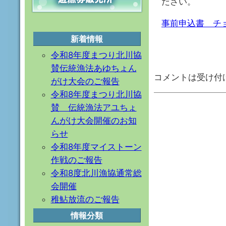
ださい。
事前申込書 チ
新着情報
令和8年度まつり北川協
賛伝統漁法あゆちょん
コメントは受け付
がけ大会のご報告
令和8年度まつり北川協
賛 伝統漁法アユちょ
んがけ大会開催のお知
らせ
令和8年度マイストーン
作戦のご報告
令和8度北川漁協通常総
会開催
稚鮎放流のご報告
情報分類