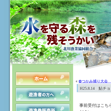
«
✿つかみ捕り大会
H25.8.14 
事前受付はこち