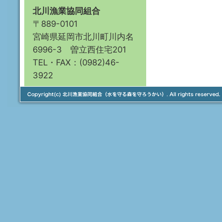
北川漁業協同組合
〒889-0101
宮崎県延岡市北川町川内名
6996-3 曽立西住宅201
TEL・FAX：(0982)46-
3922