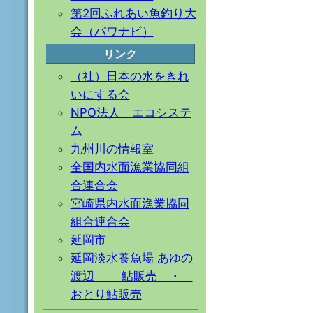
第2回ふれあい魚釣り大
会（パワナビ）
リンク
（社）日本の水をきれ
いにする会
NPO法人 エコシステ
ム
九州川の情報室
全国内水面漁業協同組
合連合会
宮崎県内水面漁業協同
組合連合会
延岡市
延岡淡水養魚場 あゆの
渡辺 鮎販売 ・
おとり鮎販売