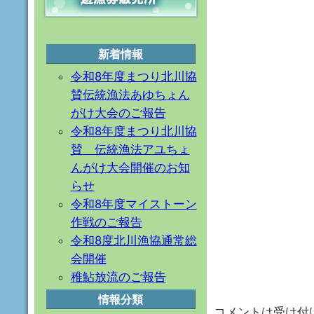
新着情報
令和8年度まつり北川協
賛伝統漁法あゆちょん
がけ大会のご報告
令和8年度まつり北川協
賛 伝統漁法アユちょ
んがけ大会開催のお知
らせ
令和8年度マイストーン
作戦のご報告
令和8度北川漁協通常総
会開催
稚鮎放流のご報告
情報分類
コメントは受け付