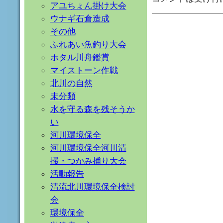
アユちょん掛け大会
ウナギ石倉造成
その他
ふれあい魚釣り大会
ホタル川舟鑑賞
マイストーン作戦
北川の自然
未分類
水を守る森を残そうか
い
河川環境保全
河川環境保全河川清
掃・つかみ捕り大会
活動報告
清流北川環境保全検討
会
環境保全