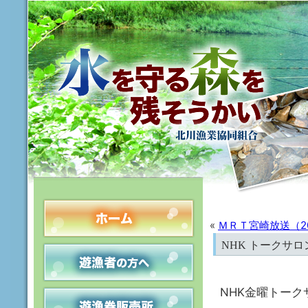
«
ＭＲＴ宮崎放送（200
NHK トークサ
NHK金曜トー