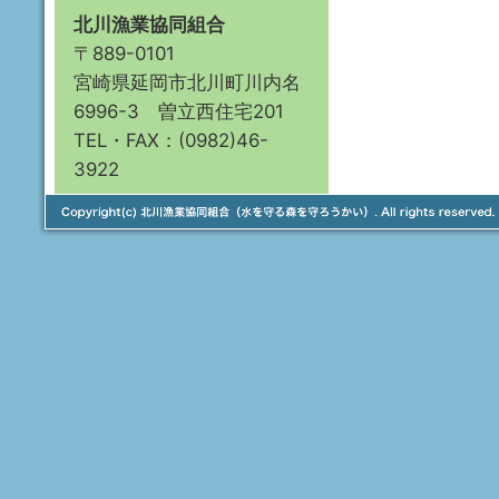
北川漁業協同組合
〒889-0101
宮崎県延岡市北川町川内名
6996-3 曽立西住宅201
TEL・FAX：(0982)46-
3922