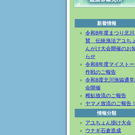
新着情報
令和8年度まつり北川
賛 伝統漁法アユち
んがけ大会開催のお
らせ
令和8年度マイストー
作戦のご報告
令和8度北川漁協通常
会開催
稚鮎放流のご報告
ヤマメ放流のご報告
情報分類
アユちょん掛け大会
ウナギ石倉造成