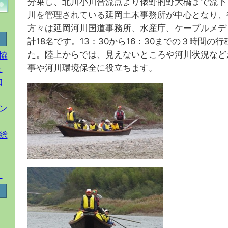
分乗し、北川小川合流点より俵野的野大橋まで流下
川を管理されている延岡土木事務所が中心となり、
方々は延岡河川国道事務所、水産庁、ケーブルメデ
計18名です。13：30から16：30までの３時間の
た。陸上からでは、見えないところや河川状況など
協
事や河川環境保全に役立ちます。
ょ
知
ン
総
！