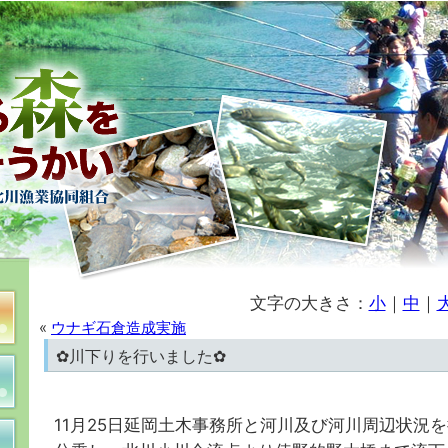
文字の大きさ：
小
｜
中
｜
«
ウナギ石倉造成実施
✿川下りを行いました✿
11月25日延岡土木事務所と河川及び河川周辺状況