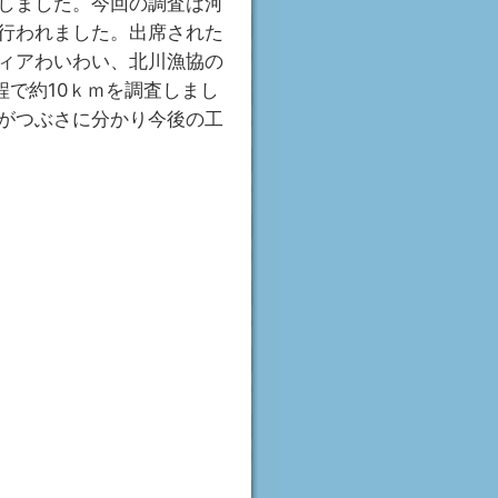
しました。今回の調査は河
行われました。出席された
ィアわいわい、北川漁協の
行程で約10ｋｍを調査しまし
がつぶさに分かり今後の工