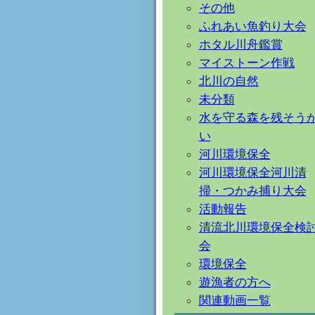
その他
ふれあい魚釣り大会
ホタル川舟鑑賞
マイストーン作戦
北川の自然
未分類
水を守る森を残そう
い
河川環境保全
河川環境保全河川清
掃・つかみ捕り大会
活動報告
清流北川環境保全検
会
環境保全
遊漁者の方へ
関連動画一覧