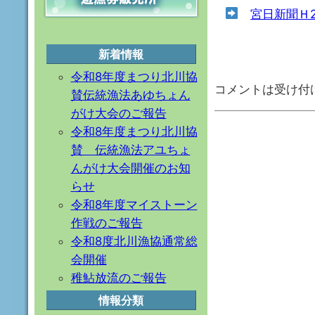
宮日新聞Ｈ2
新着情報
令和8年度まつり北川協
コメントは受け付
賛伝統漁法あゆちょん
がけ大会のご報告
令和8年度まつり北川協
賛 伝統漁法アユちょ
んがけ大会開催のお知
らせ
令和8年度マイストーン
作戦のご報告
令和8度北川漁協通常総
会開催
稚鮎放流のご報告
情報分類