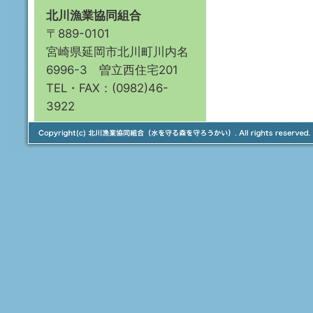
北川漁業協同組合
〒889-0101
宮崎県延岡市北川町川内名
6996-3 曽立西住宅201
TEL・FAX：(0982)46-
3922