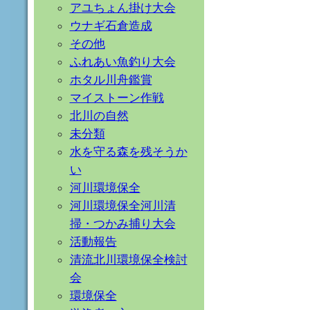
アユちょん掛け大会
ウナギ石倉造成
その他
ふれあい魚釣り大会
ホタル川舟鑑賞
マイストーン作戦
北川の自然
未分類
水を守る森を残そうか
い
河川環境保全
河川環境保全河川清
掃・つかみ捕り大会
活動報告
清流北川環境保全検討
会
環境保全