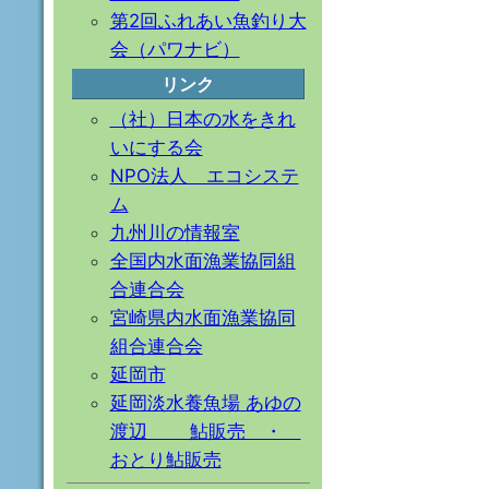
第2回ふれあい魚釣り大
会（パワナビ）
リンク
（社）日本の水をきれ
いにする会
NPO法人 エコシステ
ム
九州川の情報室
全国内水面漁業協同組
合連合会
宮崎県内水面漁業協同
組合連合会
延岡市
延岡淡水養魚場 あゆの
渡辺 鮎販売 ・
おとり鮎販売