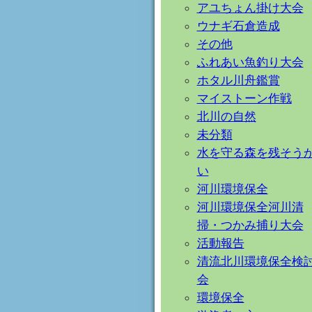
アユちょん掛け大会
ウナギ石倉造成
その他
ふれあい魚釣り大会
ホタル川舟鑑賞
マイストーン作戦
北川の自然
未分類
水を守る森を残そう
い
河川環境保全
河川環境保全河川清
掃・つかみ捕り大会
活動報告
清流北川環境保全検
会
環境保全