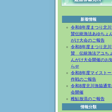
新着情報
令和8年度まつり北川
賛伝統漁法あゆちょ
がけ大会のご報告
令和8年度まつり北川
賛 伝統漁法アユち
んがけ大会開催のお
らせ
令和8年度マイストー
作戦のご報告
令和8度北川漁協通常
会開催
稚鮎放流のご報告
情報分類