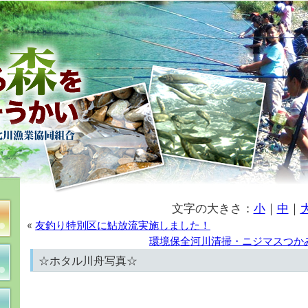
文字の大きさ：
小
｜
中
｜
«
友釣り特別区に鮎放流実施しました！
環境保全河川清掃・ニジマスつか
☆ホタル川舟写真☆