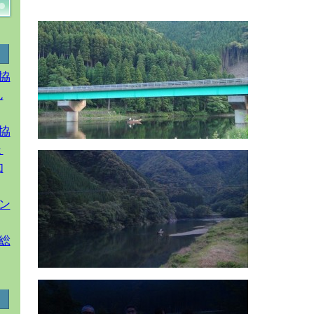
協
ん
協
ょ
知
ン
総