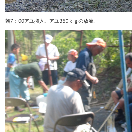
朝7：00アユ搬入。アユ350ｋｇの放流。