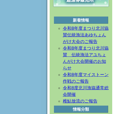
新着情報
令和8年度まつり北川協
賛伝統漁法あゆちょん
がけ大会のご報告
令和8年度まつり北川協
賛 伝統漁法アユちょ
んがけ大会開催のお知
らせ
令和8年度マイストーン
作戦のご報告
令和8度北川漁協通常総
会開催
稚鮎放流のご報告
情報分類