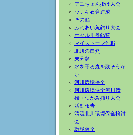
アユちょん掛け大会
ウナギ石倉造成
その他
ふれあい魚釣り大会
ホタル川舟鑑賞
マイストーン作戦
北川の自然
未分類
水を守る森を残そうか
い
河川環境保全
河川環境保全河川清
掃・つかみ捕り大会
活動報告
清流北川環境保全検討
会
環境保全