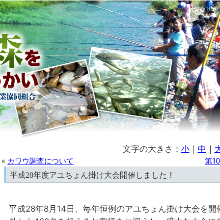
文字の大きさ：
小
｜
中
｜
«
カワウ調査について
第1
平成28年度アユちょん掛け大会開催しました！
平成28年8月14日、毎年恒例のアユちょん掛け大会を