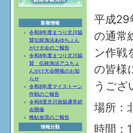
平成2
新着情報
の通常
令和8年度まつり北川協
賛伝統漁法あゆちょん
がけ大会のご報告
ン作戦
令和8年度まつり北川協
賛 伝統漁法アユちょ
の皆様
んがけ大会開催のお知
らせ
うござ
令和8年度マイストーン
作戦のご報告
令和8度北川漁協通常総
場所：
会開催
稚鮎放流のご報告
時間：1
情報分類