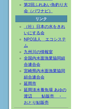
第2回ふれあい魚釣り大
会（パワナビ）
リンク
（社）日本の水をきれ
いにする会
NPO法人 エコシステ
ム
九州川の情報室
全国内水面漁業協同組
合連合会
宮崎県内水面漁業協同
組合連合会
延岡市
延岡淡水養魚場 あゆの
渡辺 鮎販売 ・
おとり鮎販売