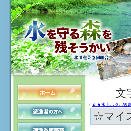
文
«
☆★水上ホタル観
☆マイ