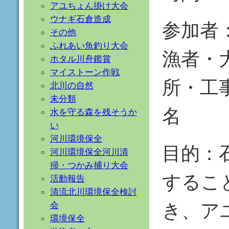
アユちょん掛け大会
ウナギ石倉造成
参加者
その他
ふれあい魚釣り大会
漁者・
ホタル川舟鑑賞
マイストーン作戦
所・工
北川の自然
未分類
名
水を守る森を残そうか
い
河川環境保全
目的：
河川環境保全河川清
掃・つかみ捕り大会
するこ
活動報告
清流北川環境保全検討
き、ア
会
環境保全