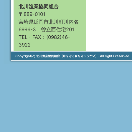
北川漁業協同組合
〒889-0101
宮崎県延岡市北川町川内名
6996-3 曽立西住宅201
TEL・FAX：(0982)46-
3922