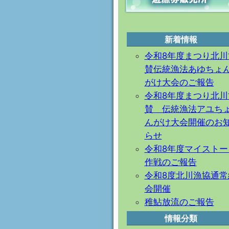
新着情報
令和8年度まつり北川
賛伝統漁法あゆちょ
がけ大会のご報告
令和8年度まつり北川
賛 伝統漁法アユち
んがけ大会開催のお
らせ
令和8年度マイストー
作戦のご報告
令和8度北川漁協通常
会開催
稚鮎放流のご報告
情報分類