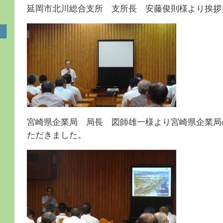
延岡市北川総合支所 支所長 安藤俊則様より挨拶
宮崎県企業局 局長 図師雄一様より宮崎県企業局
ただきました。