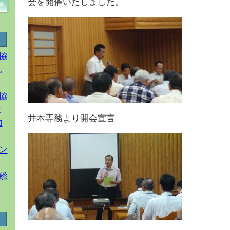
会を開催いたしました。
協
ん
協
ょ
井本専務より開会宣言
知
ン
総