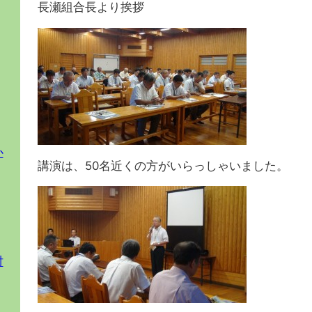
長瀬組合長より挨拶
か
講演は、50名近くの方がいらっしゃいました。
討