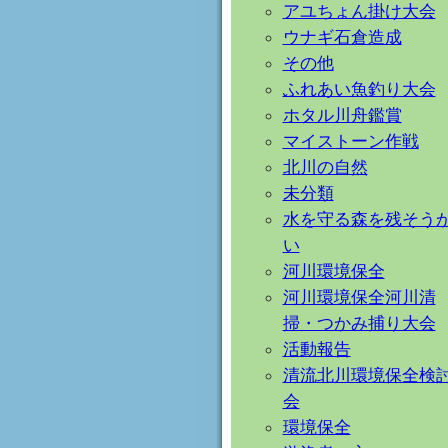
アユちょん掛け大会
ウナギ石倉造成
その他
ふれあい魚釣り大会
ホタル川舟鑑賞
マイストーン作戦
北川の自然
未分類
水を守る森を残そう
い
河川環境保全
河川環境保全河川清
掃・つかみ捕り大会
活動報告
清流北川環境保全検
会
環境保全