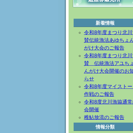
新着情報
令和8年度まつり北川
賛伝統漁法あゆちょ
がけ大会のご報告
令和8年度まつり北川
賛 伝統漁法アユち
んがけ大会開催のお
らせ
令和8年度マイストー
作戦のご報告
令和8度北川漁協通常
会開催
稚鮎放流のご報告
情報分類