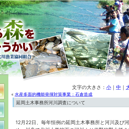
文字の大きさ：
小
｜
中
｜
«
水産多面的機能発揮対策事業：石倉造成
延岡土木事務所河川調査について
12月22日、毎年恒例の延岡土木事務所と河川及び