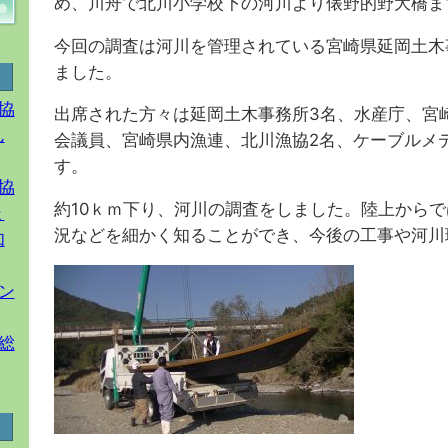
め、川舟で北川小学校下の河川より俵野的野大橋ま
今回の調査は河川を管理されている宮崎県延岡土木
ました。
協
出席された方々は延岡土木事務所3名、水産庁、宮
ん
会議員、宮崎県内漁連、北川漁協2名、ケーブルメデ
す。
協
約10ｋｍ下り、河川の調査をしました。陸上から
ょ
況などを細かく知ることができ、今後の工事や河川
知
ン
総