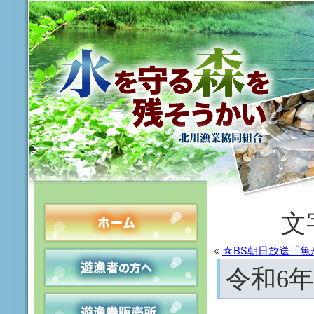
文
«
☆BS朝日放送「魚
令和6年