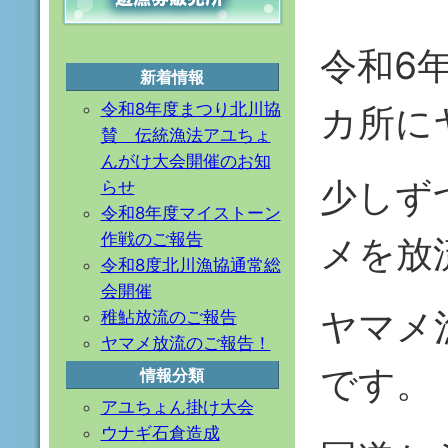
令和6
新着情報
令和8年度まつり北川協
カ所に
賛 伝統漁法アユちょ
んがけ大会開催のお知
少しず
らせ
令和8年度マイストーン
作戦のご報告
メを放
令和8度北川漁協通常総
会開催
ヤマメ
稚鮎放流のご報告
ヤマメ放流のご報告！
です。
情報分類
アユちょん掛け大会
ウナギ石倉造成