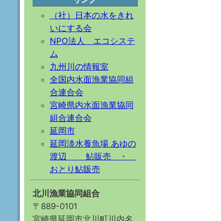
（社）日本の水をきれ
いにする会
NPO法人 エコシステ
ム
九州川の情報室
全国内水面漁業協同組
合連合会
宮崎県内水面漁業協同
組合連合会
延岡市
延岡淡水養魚場 あゆの
渡辺 鮎販売 ・
おとり鮎販売
北川漁業協同組合
〒889-0101
宮崎県延岡市北川町川内名