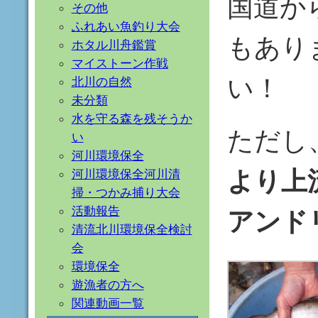
国道か
その他
ふれあい魚釣り大会
もあり
ホタル川舟鑑賞
マイストーン作戦
い！
北川の自然
未分類
水を守る森を残そうか
ただし
い
河川環境保全
より上
河川環境保全河川清
掃・つかみ捕り大会
活動報告
アンド
清流北川環境保全検討
会
環境保全
遊漁者の方へ
関連動画一覧