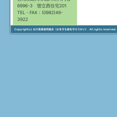
6996-3 曽立西住宅201
TEL・FAX：(0982)46-
3922