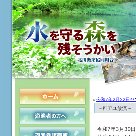
«
令和7年2月22日
～稚アユ放流～
令和7年3月30日