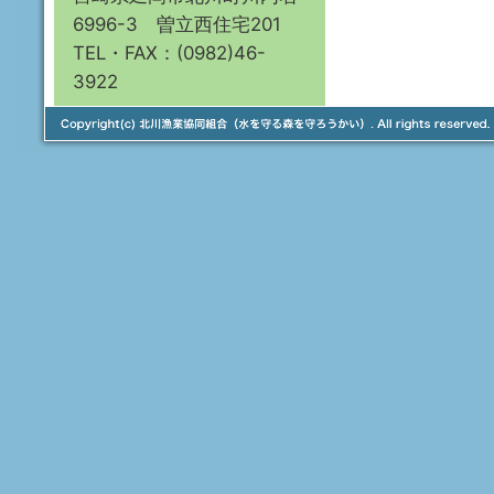
6996-3 曽立西住宅201
TEL・FAX：(0982)46-
3922