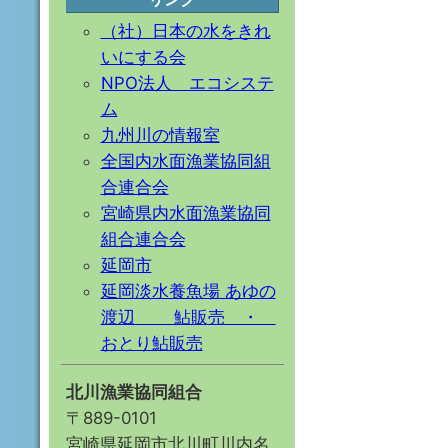
（社）日本の水をきれ
いにする会
NPO法人 エコシステ
ム
九州川の情報室
全国内水面漁業協同組
合連合会
宮崎県内水面漁業協同
組合連合会
延岡市
延岡淡水養魚場 あゆの
渡辺 鮎販売 ・
おとり鮎販売
北川漁業協同組合
〒889-0101
宮崎県延岡市北川町川内名