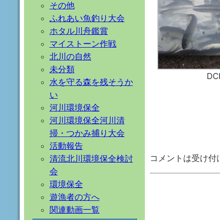
その他
ふれあい魚釣り大会
ホタル川舟鑑賞
マイストーン作戦
北川の自然
未分類
DC
水を守る森を残そうか
い
河川環境保全
河川環境保全河川清
掃・つかみ捕り大会
活動報告
コメントは受け付
清流北川環境保全検討
会
環境保全
遊漁者の方へ
関連動画一覧