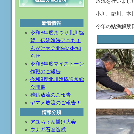
放流を行いまし
小川、鐙川、本
新着情報
今年の鮎漁解禁
令和8年度まつり北川協
賛 伝統漁法アユちょ
んがけ大会開催のお知
らせ
令和8年度マイストーン
作戦のご報告
令和8度北川漁協通常総
会開催
稚鮎放流のご報告
ヤマメ放流のご報告！
情報分類
アユちょん掛け大会
ウナギ石倉造成