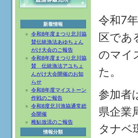
令和7
新着情報
区であ
令和8年度まつり北川協
賛伝統漁法あゆちょん
がけ大会のご報告
のマイ
令和8年度まつり北川協
賛 伝統漁法アユちょ
た。
んがけ大会開催のお知
らせ
令和8年度マイストーン
参加者
作戦のご報告
令和8度北川漁協通常総
県企業
会開催
稚鮎放流のご報告
タナベ
情報分類