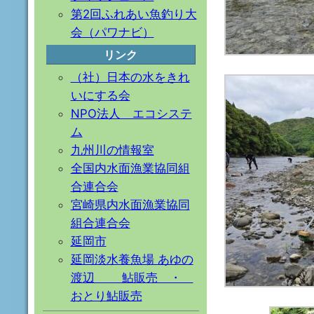
第2回ふれあい魚釣り大
会（パワナビ）
リンク
（社）日本の水をきれ
いにする会
NPO法人 エコシステ
ム
九州川の情報室
全国内水面漁業協同組
合連合会
宮崎県内水面漁業協同
組合連合会
延岡市
延岡淡水養魚場 あゆの
渡辺 鮎販売 ・
おとり鮎販売