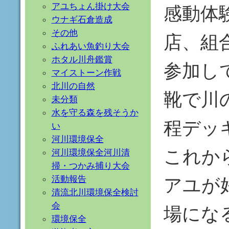
アユちょん掛け大会
感動体
ウナギ石倉造成
その他
店、組
ふれあい魚釣り大会
ホタル川舟鑑賞
参加し
マイストーン作戦
北川の自然
靴で川
未分類
水を守る森を残そうか
程デッ
い
河川環境保全
これか
河川環境保全河川清
掃・つかみ捕り大会
アユが
活動報告
清流北川環境保全検討
会
場にな
環境保全