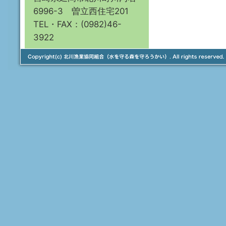
6996-3 曽立西住宅201
TEL・FAX：(0982)46-
3922