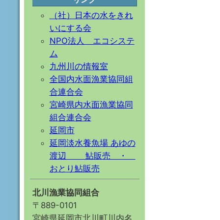
（社）日本の水をきれ
いにする会
NPO法人 エコシステ
ム
九州川の情報室
全国内水面漁業協同組
合連合会
宮崎県内水面漁業協同
組合連合会
延岡市
延岡淡水養魚場 あゆの
渡辺 鮎販売 ・
おとり鮎販売
北川漁業協同組合
〒889-0101
宮崎県延岡市北川町川内名