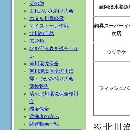
その他
延岡淡水養魚
ふれあい魚釣り大会
ホタル川舟鑑賞
釣具スーパーイ
マイストーン作戦
次店
北川の自然
未分類
水を守る森を残そうか
つりチケ
い
河川環境保全
河川環境保全河川清
掃・つかみ捕り大会
活動報告
フィッシュパ
清流北川環境保全検討
会
環境保全
遊漁者の方へ
関連動画一覧
※北川