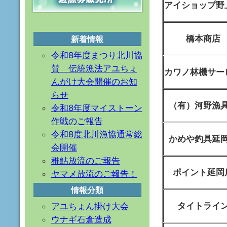
アイショップ野
橋本商店
新着情報
令和8年度まつり北川協
賛 伝統漁法アユちょ
カワノ林機サー
んがけ大会開催のお知
らせ
（有）河野漁
令和8年度マイストーン
作戦のご報告
令和8度北川漁協通常総
かめや釣具延
会開催
稚鮎放流のご報告
ポイント延岡
ヤマメ放流のご報告！
情報分類
タイトライ
アユちょん掛け大会
ウナギ石倉造成