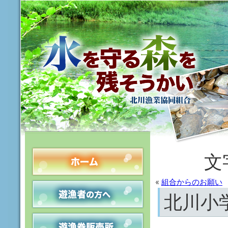
文
«
組合からのお願い
北川小