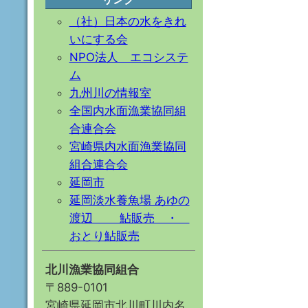
（社）日本の水をきれ
いにする会
NPO法人 エコシステ
ム
九州川の情報室
全国内水面漁業協同組
合連合会
宮崎県内水面漁業協同
組合連合会
延岡市
延岡淡水養魚場 あゆの
渡辺 鮎販売 ・
おとり鮎販売
北川漁業協同組合
〒889-0101
宮崎県延岡市北川町川内名