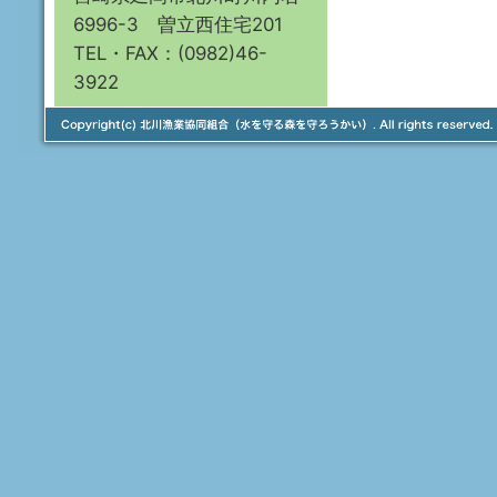
6996-3 曽立西住宅201
TEL・FAX：(0982)46-
3922