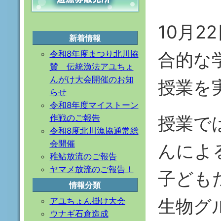
10月
新着情報
合的な
令和8年度まつり北川協
賛 伝統漁法アユちょ
んがけ大会開催のお知
授業を
らせ
令和8年度マイストーン
授業で
作戦のご報告
令和8度北川漁協通常総
会開催
んによ
稚鮎放流のご報告
ヤマメ放流のご報告！
子ども
情報分類
生物グ
アユちょん掛け大会
ウナギ石倉造成