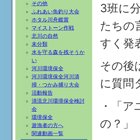
その他
3班に
ふれあい魚釣り大会
ホタル川舟鑑賞
たちの
マイストーン作戦
北川の自然
すく発
未分類
水を守る森を残そうか
い
その後
河川環境保全
河川環境保全河川清
に質問
掃・つかみ捕り大会
活動報告
清流北川環境保全検討
・「ア
会
環境保全
の？」
遊漁者の方へ
関連動画一覧