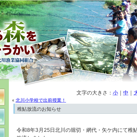
文字の大きさ：
小
｜
中
｜
«
北川小学校で出前授業！
稚鮎放流のお知らせ
令和8年3月25日北川の堀切・網代・矢ケ内にて稚鮎1