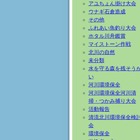
アユちょん掛け大会
ウナギ石倉造成
その他
ふれあい魚釣り大会
ホタル川舟鑑賞
マイストーン作戦
北川の自然
未分類
水を守る森を残そう
い
河川環境保全
河川環境保全河川清
掃・つかみ捕り大会
活動報告
清流北川環境保全検
会
環境保全