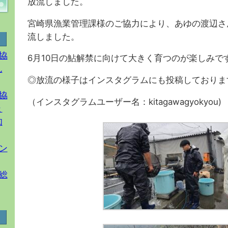
放流しました。
宮崎県漁業管理課様のご協力により、あゆの渡辺さ
流しました。
協
6月10日の鮎解禁に向けて大きく育つのが楽しみで
ん
◎放流の様子はインスタグラムにも投稿しておりま
協
（インスタグラムユーザー名：kitagawagyokyou)
ょ
知
ン
総