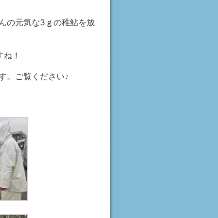
んの元気な3ｇの稚鮎を放
すね！
す。ご覧ください♪