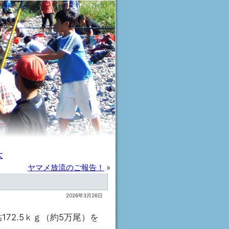
大
ヤマメ放流のご報告！
»
2026年3月26日
72.5ｋｇ（約5万尾）を