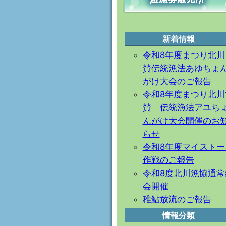
新着情報
令和8年度まつり北川
賛伝統漁法あゆちょ
がけ大会のご報告
令和8年度まつり北川
賛 伝統漁法アユち
んがけ大会開催のお
らせ
令和8年度マイストー
作戦のご報告
令和8度北川漁協通常
会開催
稚鮎放流のご報告
情報分類