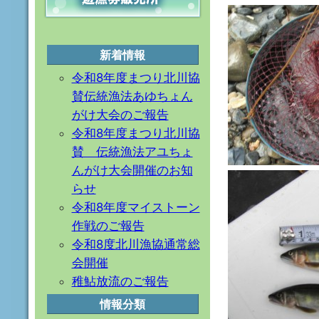
新着情報
令和8年度まつり北川協
賛伝統漁法あゆちょん
がけ大会のご報告
令和8年度まつり北川協
賛 伝統漁法アユちょ
んがけ大会開催のお知
らせ
令和8年度マイストーン
作戦のご報告
令和8度北川漁協通常総
会開催
稚鮎放流のご報告
情報分類