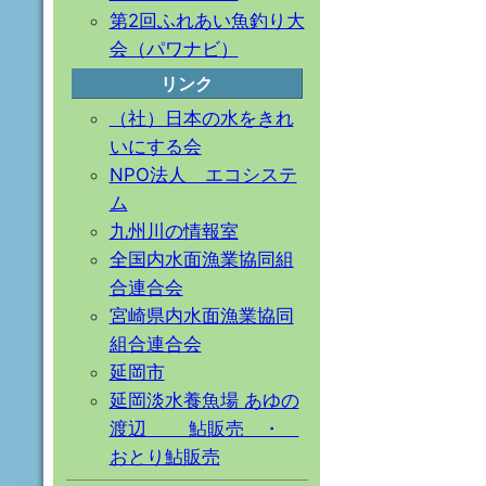
第2回ふれあい魚釣り大
会（パワナビ）
リンク
（社）日本の水をきれ
いにする会
NPO法人 エコシステ
ム
九州川の情報室
全国内水面漁業協同組
合連合会
宮崎県内水面漁業協同
組合連合会
延岡市
延岡淡水養魚場 あゆの
渡辺 鮎販売 ・
おとり鮎販売