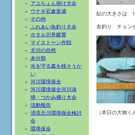
アユちょん掛け大会
ウナギ石倉造成
鮎の大きさは 1
その他
友釣り チョン
ふれあい魚釣り大会
ホタル川舟鑑賞
マイストーン作戦
北川の自然
未分類
水を守る森を残そうか
い
河川環境保全
河川環境保全河川清
掃・つかみ捕り大会
活動報告
（本日の大物くん
清流北川環境保全検討
会
環境保全