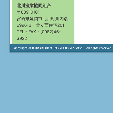
北川漁業協同組合
〒889-0101
宮崎県延岡市北川町川内名
6996-3 曽立西住宅201
TEL・FAX：(0982)46-
3922