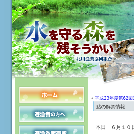
«
平成23年度第62
鮎の解禁情報
本日 ６月１０