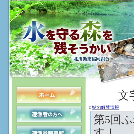
文
«
鮎の解禁情報
第5回
す！