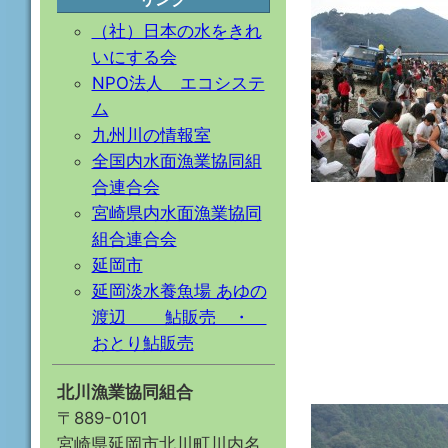
（社）日本の水をきれ
いにする会
NPO法人 エコシステ
ム
九州川の情報室
全国内水面漁業協同組
合連合会
宮崎県内水面漁業協同
組合連合会
延岡市
延岡淡水養魚場 あゆの
渡辺 鮎販売 ・
おとり鮎販売
北川漁業協同組合
〒889-0101
宮崎県延岡市北川町川内名