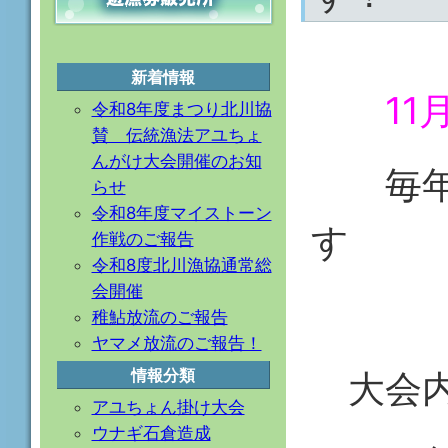
新着情報
1
令和8年度まつり北川協
賛 伝統漁法アユちょ
んがけ大会開催のお知
毎年 
らせ
令和8年度マイストーン
す
作戦のご報告
令和8度北川漁協通常総
会開催
稚鮎放流のご報告
ヤマメ放流のご報告！
大会内
情報分類
アユちょん掛け大会
ウナギ石倉造成