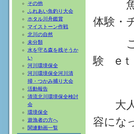
魚釣
その他
ふれあい魚釣り大会
体験・
ホタル川舟鑑賞
マイストーン作戦
北川の自然
こど
未分類
水を守る森を残そうか
験 eｔ
い
河川環境保全
河川環境保全河川清
掃・つかみ捕り大会
活動報告
清流北川環境保全検討
大人か
会
環境保全
容にな
遊漁者の方へ
関連動画一覧